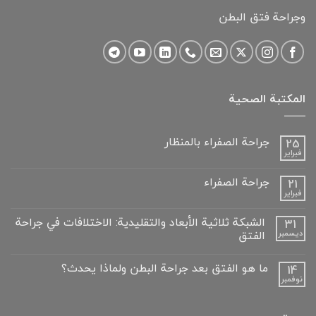
وجراحة فتق البطن
المكتبة الصحية
جراحة الصفراء بالمنظار
25
فبراير
لا
توجد
تعليقات
جراحة الصفراء
21
على
فبراير
جراحة
لا
الصفراء
توجد
بالمنظار
تعليقات
الشبكة ثلاثية الأبعاد والتقليدية: الاختلافات في جراحة
31
على
الفتق
ديسمبر
جراحة
الصفراء
لا
توجد
ما هو الفتق بعد جراحة البطن ولماذا يحدث؟
14
تعليقات
على
نوفمبر
لا
الشبكة
توجد
ثلاثية
تعليقات
الأبعاد
على
والتقليدية: