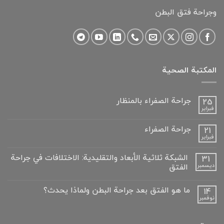
وجراحة فتق البطن
المكتبة الصحية
جراحة الصفراء بالمنظار
25
فبراير
لا
توجد
تعليقات
جراحة الصفراء
21
على
فبراير
جراحة
لا
الصفراء
توجد
بالمنظار
تعليقات
الشبكة ثلاثية الأبعاد والتقليدية: الاختلافات في جراحة
31
على
الفتق
ديسمبر
جراحة
الصفراء
لا
توجد
ما هو الفتق بعد جراحة البطن ولماذا يحدث؟
14
تعليقات
على
نوفمبر
لا
الشبكة
توجد
ثلاثية
تعليقات
الأبعاد
على
والتقليدية: