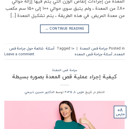
المعدة من إجراءات إنقاص الوزن التي يتم فيها إزالة حوالي
80٪ من المعدة ، ولم يتبق سوى حوالي 100 إلى 150 سم مكعب
من معدة المريض. في هذه الطريقة ، يتم تشكيل المعدة […]
→
CONTINUE READING
Posted in
جراحة قص المعدة
|
Tagged
10 أسئلة شائعة حول جراحة قص
المعده
,
أسئلة جراحة قص المعده
Leave a comment
جراحة قص المعدة
كيفية إجراء عملية قص المعدة بصوره بسيطة
انتشار در تاریخ
مارس 8, 2025
توسط
الدكتور حسين ذبيحي
08
مارس