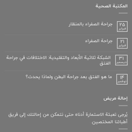
المكتبة الصحية
جراحة الصفراء بالمنظار
25
فبراير
لا
توجد
تعليقات
جراحة الصفراء
21
على
فبراير
جراحة
لا
الصفراء
توجد
بالمنظار
تعليقات
الشبكة ثلاثية الأبعاد والتقليدية: الاختلافات في جراحة
31
على
الفتق
ديسمبر
جراحة
الصفراء
لا
توجد
ما هو الفتق بعد جراحة البطن ولماذا يحدث؟
14
تعليقات
على
نوفمبر
لا
الشبكة
توجد
ثلاثية
تعليقات
الأبعاد
على
والتقليدية:
إحالة مريض
ما
الاختلافات
هو
في
الفتق
جراحة
بعد
الفتق
يُرجى تعبئة الاستمارة أدناه حتى نتمكن من إحالتك إلى فريق
جراحة
البطن
أطبائنا المختصين.
ولماذا
يحدث؟