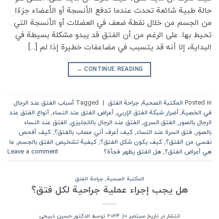
حالة طبية شائعة تحدث عندما تدفع الأنسجة أو الأعضاء جزءًا
من الجسم من خلال نقطة ضعف في العضلات أو الأنسجة التي
تحيط بها. على الرغم من أن الفتق قد يبدو مشكلة بسيطة في
البداية، إلا أنه قد يتسبب في مضاعفات خطيرة إذا لم […]
→
CONTINUE READING
Posted in
المكتبة الصحية
,
جراحة الفتق
|
Tagged
أسباب الفتق عند الرجال
في الخصية
,
أضرار شبكة الفتق الإربي
,
أعراض الفتق عند النساء
,
أنواع الفتق عند
الرجال بالصور
,
الفتق السري
,
الفتق عند الرجال بالانجليزي
,
الفتق عند النساء
بالصور
,
فتق السرة عند النساء
,
كيف أعرف أني مصاب بالفتق؟
,
كيف أفحص
نفسي من الفتق؟
,
كيف يكون شكل الفتق؟
,
كيفية تشخيص الفتق بالجسم
,
ما
هي أعراض الفتق؟
,
هل الفتق يظهر فجأة؟
Leave a comment
المكتبة الصحية
,
جراحة الفتق
هل يجب إجراء عملية جراحية لكل فتق؟
انتشار در تاریخ
سبتمبر 10, 2024
توسط
الدكتور حسين ذبيحي