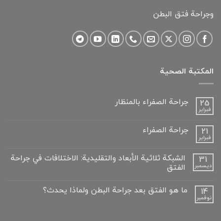
وجراحة فتق البطن
المكتبة الصحية
جراحة الصفراء بالمنظار
25
فبراير
لا
توجد
تعليقات
جراحة الصفراء
21
على
فبراير
جراحة
لا
الصفراء
توجد
بالمنظار
تعليقات
الشبكة ثلاثية الأبعاد والتقليدية: الاختلافات في جراحة
31
على
الفتق
ديسمبر
جراحة
الصفراء
لا
توجد
ما هو الفتق بعد جراحة البطن ولماذا يحدث؟
14
تعليقات
على
نوفمبر
لا
الشبكة
توجد
ثلاثية
تعليقات
الأبعاد
على